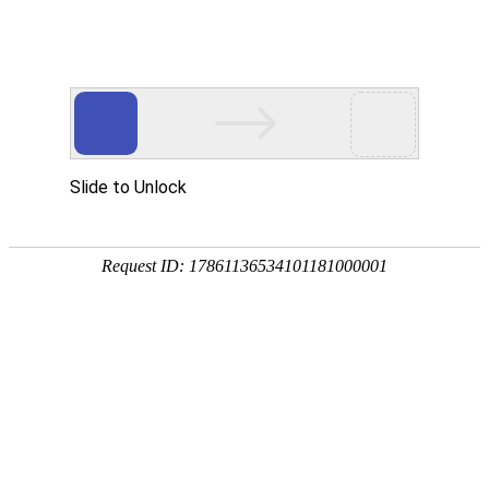
热门推荐
创业项目
养殖技术
玉米
种植技术
2025-1
行情价格
饲料兽药
小麦
农药化肥
2025-1
农资农机
民俗文化