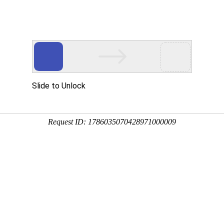
吗，容易招蚜虫、红蜘蛛等
4:28:30
地老虎、银纹夜蛾等害虫。
液，导致叶片上出现黄白斑、灰褐斑，少数害虫会啃食根茎，导
地方，光照时长应达到6小时/天。