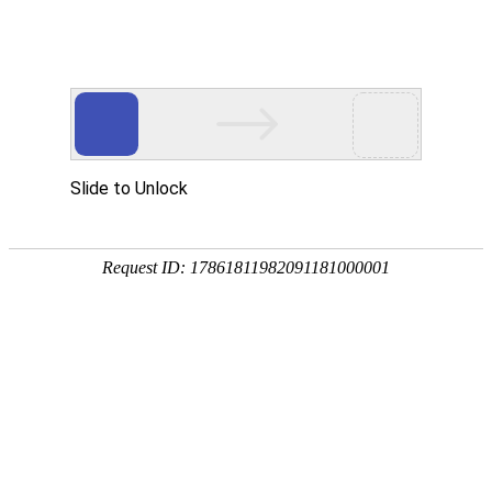
热门推荐
运富春
/
问答百科
创业项目
芦荟开花是个好兆头
养殖技术
作者：陈建宏 发布时间：2022-09-09 08:46:54
种植技术
行情价格
饲料兽药
农药化肥
农资农机
民俗文化