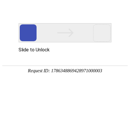
热门推荐
运富春
/
种植技术
创业项目
海棠花何时开花，花
养殖技术
作者：陈建宏 发布时间：2026-05-06 12:14:05
种植技术
海棠花常在每年4-5月份开放，具体时间
行情价格
垂丝海棠、贴梗海棠，常在每年3-4月
饲料兽药
木瓜海棠、西府海棠，常在每年4-5月
农药化肥
四季海棠，每年春季、秋季均可开放。
农资农机
若养殖环境适宜，光照充足，则海棠花
会导致花朵提前凋零。
民俗文化