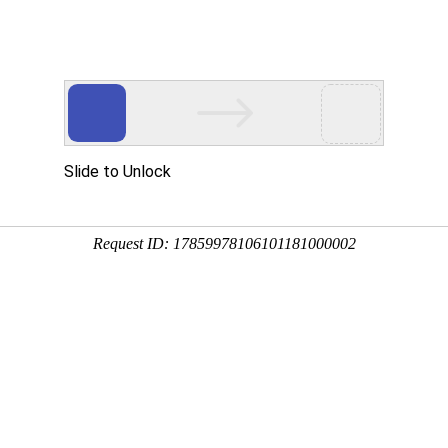
叫鬼招手，是由于其花朵形态独特
0:35:55
是因为黄木香花的花朵常聚在一起，花色呈淡黄色，让人感觉冷
小灌木植物，株高约6m，小枝呈圆柱形，具皮刺，叶片呈椭圆状
花序，为黄色。
温暖湿润环境，耐寒、耐阴、不耐热，生长适温15-25℃，适