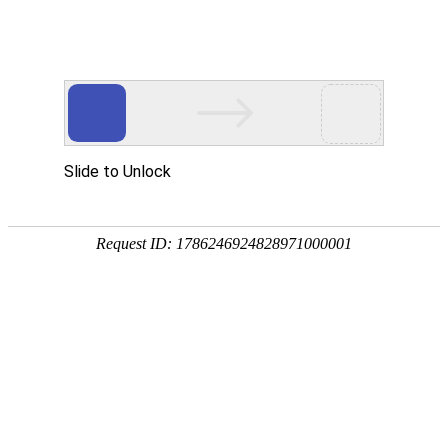
热门推荐
运富春
/
种植技术
创业项目
榕树盆景的养殖方法，
养殖技术
作者：陈建宏 发布时间：2026-04-22 10:31:37
种植技术
土壤选择：按照腐殖土:田园土＝1:2
行情价格
浇水频率：每隔5天对榕树浇1次水，
饲料兽药
施肥次数：每隔15天对榕树追施1次
农药化肥
合适光照：将榕树放在有明亮光线的地
农资农机
一、榕树盆景的养殖方法
民俗文化