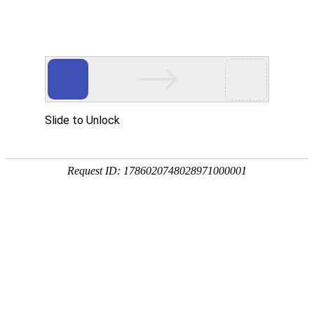
热门推荐
运富春
/
种植技术
创业项目
睡莲叶子腐烂发黑的
染等
养殖技术
种植技术
作者：陈建宏 发布时间：2026-04-11 11:33:47
行情价格
施肥过多、病菌感染、光照不足或水位过
饲料兽药
施肥过多：针对该情况，需尽快换水并
农药化肥
病菌感染：针对该情况，需及时清理掉
农资农机
光照不足：针对该情况，需及时将植株
民俗文化
水位过浅：针对该情况，需及时提高水