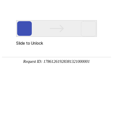
热门推荐
运富春
/
问答百科
创业项目
养蜜蜂一年能赚多少
等因素
养殖技术
种植技术
作者：陈建宏 发布时间：2026-04-03 12:46:41
行情价格
养蜂是一个既古老又新兴的养殖项目，古
饲料兽药
指活框蜂箱的发明使养蜂有了质的飞跃，
蜜蜂一年能赚多少钱吧！
农药化肥
农资农机
养蜂是一个既古老又新兴的养殖项目，古老
活框蜂箱的发明使养蜂有了质的飞跃，养好
民俗文化