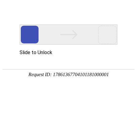
热门推荐
运富春
/
问答百科
创业项目
蜜蜂怎么过冬在蜂巢
持生存
养殖技术
种植技术
作者：陈建宏 发布时间：2026-04-03 11:36:17
行情价格
蜜蜂是典型的群居昆虫，因能采花酿蜜而
饲料兽药
数万甚至十数万只工蜂组成，三型蜂各司
一下蜜蜂怎么过冬的吧！
农药化肥
农资农机
蜜蜂是典型的群居昆虫，因能采花酿蜜而被
万甚至十数万只工蜂组成，三型蜂各司其职
民俗文化