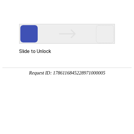
热门推荐
运富春
/
养殖技术
创业项目
民间治巢虫秘方及防
养殖技术
作者：陈建宏 发布时间：2026-03-31 12:09:50
种植技术
巢虫是蜜蜂最主要的虫害之一，主要危害
行情价格
虫和蜂蛹，轻者影响蜂蜜的产量和质量，
秘方及防治方法吧！
饲料兽药
农药化肥
农资农机
民俗文化