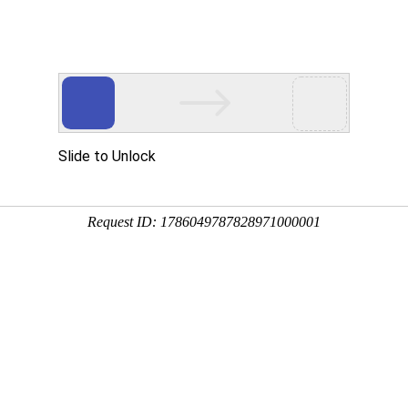
蜂蜜
4:10:26
因酿制蜂种不同有中蜂蜜、意蜂蜜、黑蜂蜜等，因蜜源种类多寡
源不同有洋槐蜜、枣花蜜、椴树蜜等，下面来看一看养蜂多久取