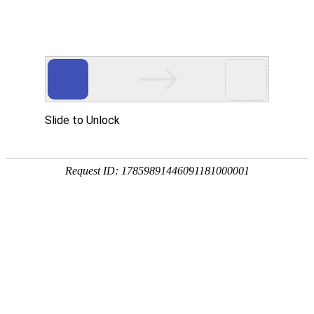
热门推荐
运富春
/
种植技术
创业项目
满天星是什么植物
养殖技术
作者：陈建宏 发布时间：2026-03-13 17:36:15
种植技术
满天星是石竹科、石头花属多年生草本植
行情价格
等，原产于亚洲，具有极高的观赏价值，
星是什么植物吧！
饲料兽药
农药化肥
农资农机
民俗文化