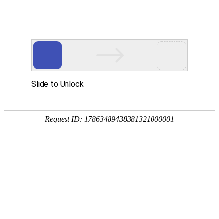
热门推荐
运富春
/
种植技术
创业项目
海棠花怎么养才长得
养殖技术
作者：陈建宏 发布时间：2026-03-03 10:26:19
种植技术
海棠花是著名的观赏花卉，别称名友、川
行情价格
多种植物的统称，代表品种有垂丝海棠、
么养才长得好吧！
饲料兽药
农药化肥
农资农机
民俗文化