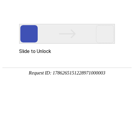
热门推荐
运富春
/
问答百科
创业项目
怎么诱蜂最容易来蜂
养殖技术
作者：陈建宏 发布时间：2026-02-02 11:45:31
种植技术
诱蜂的成功与否主要取决于三个方面，其
行情价格
蜜蜂筑巢条件，其三是诱蜂位置必须符合
饲料兽药
农药化肥
农资农机
民俗文化