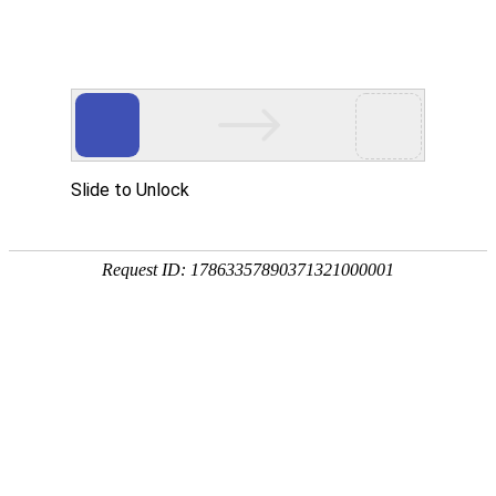
热门推荐
运富春
/
问答百科
创业项目
用什么诱蜂速度最快
养殖技术
作者：陈建宏 发布时间：2026-02-02 10:31:37
种植技术
用蜂蜡诱蜂速度最快且最有效，原因是蜂
行情价格
在诱蜂箱或诱蜂洞的内壁，也可涂抹在巢
白糖容易诱来蚂蚁和采集蜂。
饲料兽药
农药化肥
农资农机
民俗文化