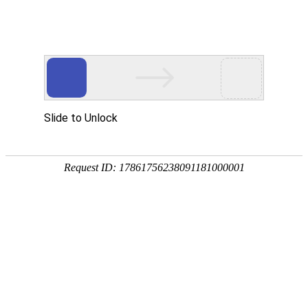
热门推荐
运富春
/
农药化肥
创业项目
光合肥料的作用
养殖技术
作者：陈建宏 发布时间：2025-12-25 18:47:31
种植技术
作为种肥：可增强作物的固氮能力，提
行情价格
作为叶面肥：可改善植物的营养，增强
饲料兽药
用于畜牧业：可作为饲料添加剂，也能
农药化肥
农资农机
民俗文化