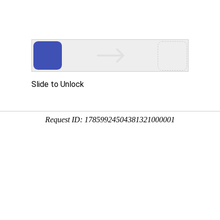
4:02:32
，可延年益寿。
，可吸收好运和福气，起到转运纳福的效果。
旺财、发财的风水效果。
、通道的地方，这样会导致它无墙可依，形成散解之局。