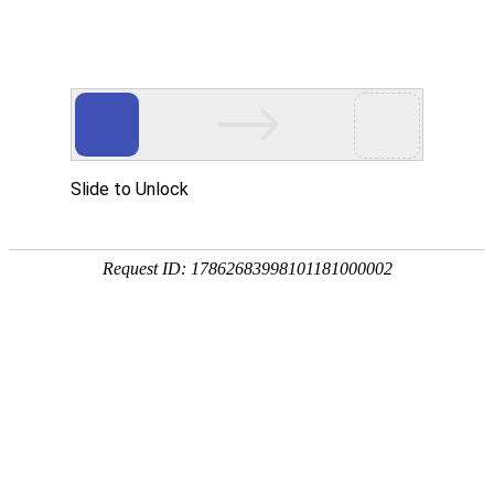
热门推荐
运富春
/
饲料兽药
创业项目
莫能菌素在饲料中的
养殖技术
作者：陈建宏 发布时间：2025-11-25 12:59:38
种植技术
莫能菌素在饲料中可以提高瘤胃发酵产
行情价格
可以选择性地与某些特定阳离子结合，
饲料兽药
可以缓解酸中毒。
农药化肥
可以改变肠壁厚度，有助于营养物质的
农资农机
还可以防治球虫病。
民俗文化