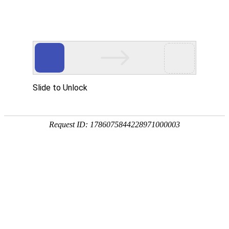
热门推荐
运富春
/
问答百科
创业项目
柿子为什么会落果
养殖技术
作者：陈建宏 发布时间：2025-10-09 09:17:06
种植技术
柿子落果可分为生理落果和病虫害落果。
行情价格
生理落果：生理落果的主要原因有花芽
饲料兽药
致使通风透光不良、水肥不足、土壤积
农药化肥
病虫害落果：柿蒂虫、炭疽病等病虫害
农资农机
民俗文化