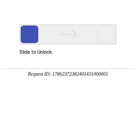
热门推荐
运富春
/
问答百科
创业项目
桔梗冬天会冻死吗
养殖技术
作者：陈建宏 发布时间：2025-10-07 14:34:17
种植技术
桔梗冬季一般不会冻死，因为桔梗的耐寒
行情价格
桔梗喜光、喜温、怕积水、忌大风，生长适
饲料兽药
深厚，疏松肥沃、排水良好的沙质壤土
农药化肥
农资农机
民俗文化