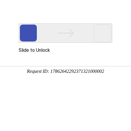
作用
1:00:05
虫，相关中毒症状也有所出入。
、腹泻，用药部位出现脱屑、脱毛、瘙痒、红斑等症状。
系统，常见症状有呕吐、腹泻、食欲下降、精神萎靡不振等。