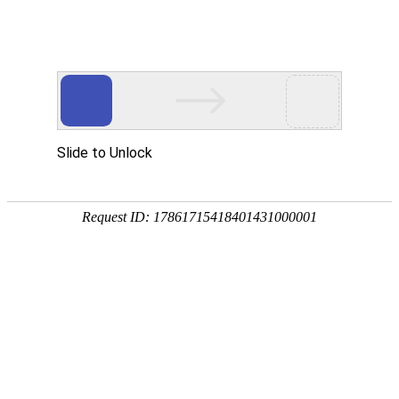
热门推荐
运富春
/
民俗文化
创业项目
竹子的寓意
养殖技术
作者：陈建宏 发布时间：2025-09-13 10:49:18
种植技术
竹子有淳朴、长寿、刚直不阿、骨气、谦
行情价格
淳朴：竹子颜色比较翠绿，且颜色不易
饲料兽药
长寿：竹子四季常青，象征着顽强的生
农药化肥
刚直不阿：从古至今就有骨气、谦虚等
农资农机
民俗文化