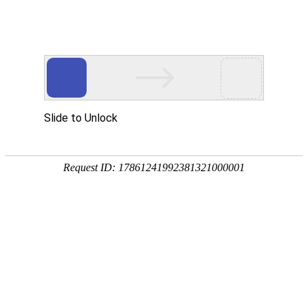
热门推荐
运富春
/
创业项目
创业项目
川崎泥鳅养殖前景如
养殖技术
作者：陈建宏 发布时间：2022-08-13 08:53:41
种植技术
行情价格
饲料兽药
农药化肥
农资农机
民俗文化