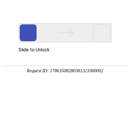
热门推荐
运富春
/
农药化肥
创业项目
1克多菌灵兑水比例
养殖技术
作者：陈建宏 发布时间：2025-07-24 12:34:14
种植技术
以50%多菌灵可湿性粉剂为例，防治麦类赤
行情价格
每克兑水0.7kg。防治番茄早疫病、瓜类白
桃疮痂病、葡萄白腐病、黑痘病、白粉病、炭
饲料兽药
农药化肥
农资农机
民俗文化