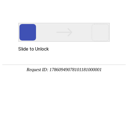
热门推荐
运富春
/
问答百科
创业项目
秋天的农作物有哪些
养殖技术
作者：陈建宏 发布时间：2025-07-05 09:35:13
种植技术
秋天的农作物主要包括有水稻、玉米、大
行情价格
龙果等水果作物以及辣椒、白菜、萝卜、
饲料兽药
农药化肥
农资农机
民俗文化