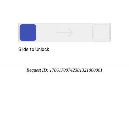
什么
0:09:49
莲、红毛丹等特色水果都比较适合在云南地区种植。其中，人参
南现在广为种植，以陆良、石林、玉溪、大理等地最多，十分受
素、蛋白质、氨基酸、维生素、多糖类、黄酮类和果胶等；酸角
候，在云南金沙江、怒江、元江干热河谷再及西双版纳一带多有