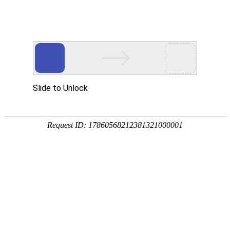
热门推荐
运富春
/
种植技术
创业项目
多肉光棍树的养殖方
养殖技术
作者：陈建宏 发布时间：2025-06-18 12:09:09
种植技术
土壤：多肉光棍树适合在肥力充足的沙
行情价格
光照：可全年放于阳光充足的地方，夏
饲料兽药
温度：适宜的生长温度为25~30℃，
农药化肥
水分：保持盆土湿润即可，夏季进入休
农资农机
肥料：生长季每隔一周施入腐熟的含氮
民俗文化
修剪：换盆时适当修剪根系，保持树型