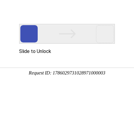
2:29:20
也比较可观，养鹅的具体利润还得看养鹅的品种、养鹅的技术、
都可能不一样，养鹅还需谨慎。养鹅时，可以在鹅的饮用水中加
液、高锰酸钾等，也可以加入抗菌素、恩诺沙星等，雏鹅的饲养