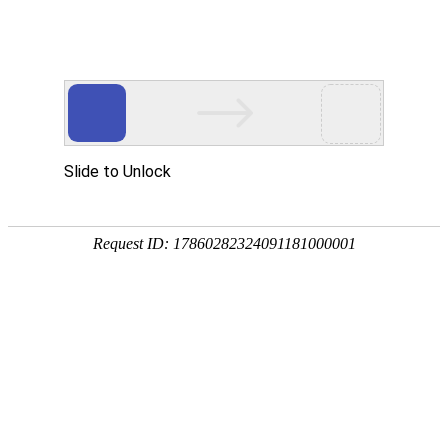
热门推荐
运富春
/
创业项目
创业项目
适合夏季种植的蔬菜
养殖技术
作者：陈建宏 发布时间：2025-04-22 09:25:58
种植技术
叶菜类蔬菜：茼蒿、生菜、韭菜、苋菜
行情价格
瓜类蔬菜：黄瓜、西瓜、甜瓜、瓠子瓜
饲料兽药
茄果类蔬菜：辣椒、茄子、西红柿等都
农药化肥
多，要做好病虫害防治。
农资农机
民俗文化