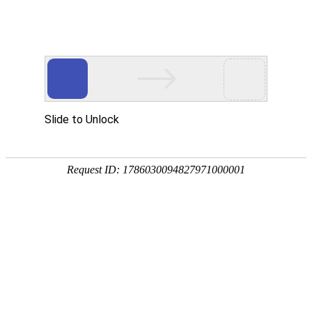
热门推荐
运富春
/
创业项目
创业项目
青海省农村地区适合
养殖技术
作者：陈建宏 发布时间：2025-04-19 10:12:48
种植技术
可种植雪莲雪莲、冬虫夏草、贝母、玛咖
行情价格
夏草可增强机体的免疫力，滋补肺肾，对
药，玛咖是一种纯天然食品，营养成份丰
饲料兽药
药之一。
农药化肥
农资农机
民俗文化