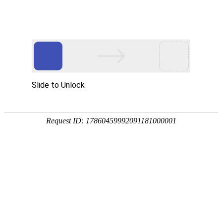
热门推荐
运富春
/
创业项目
创业项目
河南适合养殖什么品
养殖技术
作者：陈建宏 发布时间：2025-04-14 11:02:48
种植技术
南阳黄牛：南阳黄牛是全国五大良种黄
行情价格
肉牛：肉牛即肉用牛，是一类以生产牛
饲料兽药
利木赞牛：属于专业的大型肉牛品种。
农药化肥
西门塔尔牛：不是纯种肉牛，而是乳肉
农资农机
波尔山羊：世界“肉用山羊之王”，是世
民俗文化
小尾寒羊：是中国肉毛兼用型羊的品种