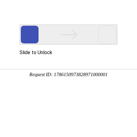
殖快
4:30:53
下几点：第一是选择合适的蜂种，蜂种选择不对再多的努力都可
静少敌害以及附近要有丰富的蜜源。第三是要有优质的蜂王。第
速产卵并激励工蜂积极哺育幼虫。第五是严格的预防疾病。