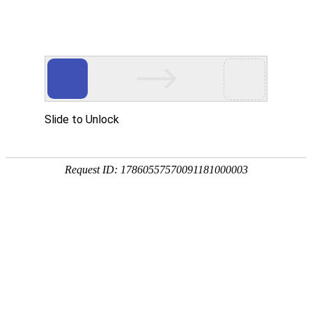
热门推荐
运富春
/
创业项目
创业项目
一只野生红麻鸭多少
养殖技术
作者：陈建宏 发布时间：2022-07-13 09:48:07
种植技术
行情价格
饲料兽药
农药化肥
农资农机
民俗文化