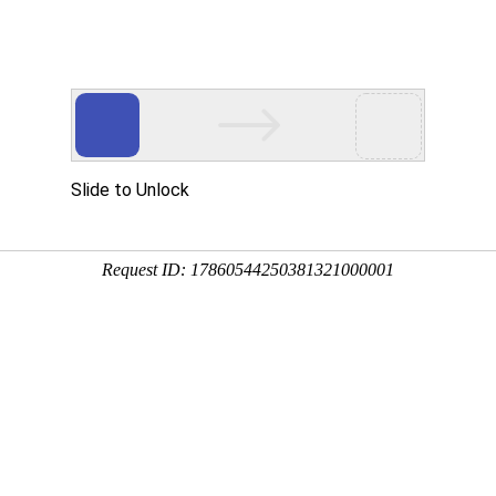
利润大
1:03:38
用广泛，如用于去除空气及环境中的甲醛等异味，用于污水处理
、乐器本身价值高，而原材料竹子低廉，其中利润空间极大。竹
适等特性，还可加工成日用品、工艺品、家具、建材等。