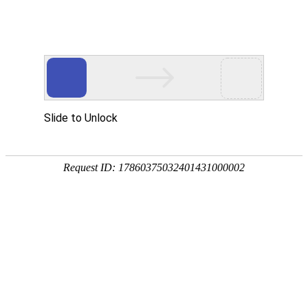
热门推荐
运富春
/
问答百科
创业项目
荞麦产地在哪里
养殖技术
作者：陈建宏 发布时间：2024-11-29 11:21:21
种植技术
荞麦产地在海南、黑龙江、青藏高原、台
行情价格
米荞。荞麦适宜生长在土质疏松、土壤肥沃
果时气温需要26-30℃。日照长度在12-
饲料兽药
农药化肥
农资农机
民俗文化