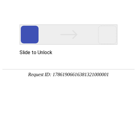
热门推荐
运富春
/
种植技术
创业项目
盆栽睡莲方法
养殖技术
作者：陈建宏 发布时间：2024-11-26 11:33:36
种植技术
土质：要求腐殖质丰富的肥沃性粘土壤
行情价格
光照：睡莲喜欢阳光，每天需要7-8
饲料兽药
的地方。
农药化肥
施肥：盆栽养殖时要根据盆的大小施够
农资农机
水分：当夏季气温高时，每天要加水1-
民俗文化