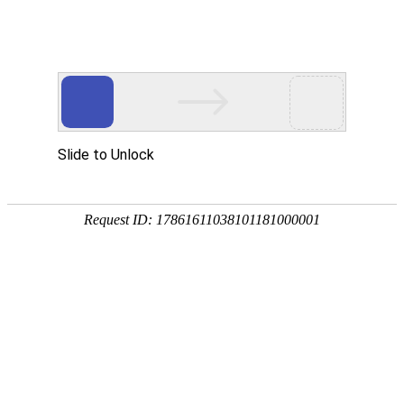
热门推荐
运富春
/
种植技术
创业项目
荞麦一亩地能产多少
养殖技术
作者：陈建宏 发布时间：2024-10-28 10:41:40
种植技术
荞麦每亩地产量在150-200kg左右，如
行情价格
麦品种、种植户管理方式、自然环境、土
种植地的土壤肥沃度和荞麦品种来决定，一般
饲料兽药
时，如果天气比较干旱，要及时将土壤踩
农药化肥
农资农机
民俗文化