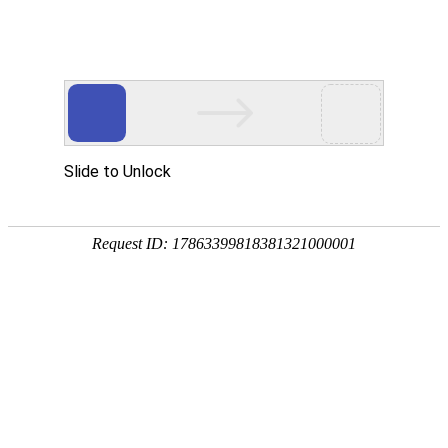
热门推荐
运富春
/
创业项目
创业项目
温室养鳗鱼的投资和
养殖技术
作者：陈建宏 发布时间：2022-06-30 10:08:49
种植技术
行情价格
饲料兽药
农药化肥
农资农机
民俗文化