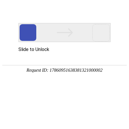
热门推荐
运富春
/
创业项目
创业项目
农村致富小项目有哪
养殖技术
作者：陈建宏 发布时间：2022-06-23 11:25:35
种植技术
行情价格
饲料兽药
农药化肥
农资农机
民俗文化