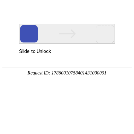
热门推荐
运富春
/
养殖技术
创业项目
小黑鱼苗吃什么食物
养殖技术
作者：陈建宏 发布时间：2024-07-15 14:15:56
种植技术
小黑鱼苗一般吃蝌蚪、轮虫、挠足类、枝
行情价格
粉、大豆、面粉等饲料。为确保鱼苗能够
等饵料，投喂饲料要做到定时定量，正常情况
饲料兽药
农药化肥
农资农机
民俗文化