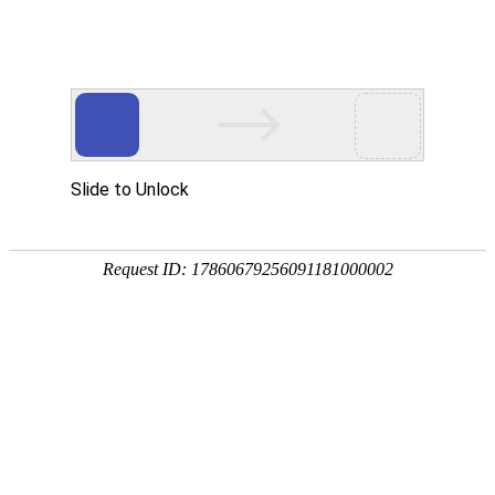
热门推荐
运富春
/
创业项目
创业项目
丹霞红梨的前景如何
养殖技术
作者：陈建宏 发布时间：2022-06-17 14:14:03
种植技术
行情价格
饲料兽药
农药化肥
农资农机
民俗文化