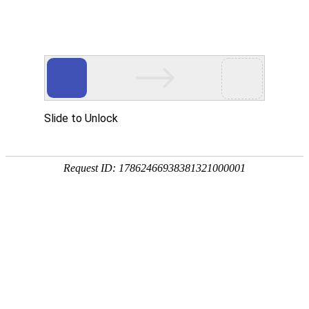
热门推荐
运富春
/
养殖技术
创业项目
珍珠鸡怎么养
养殖技术
作者：陈建宏 发布时间：2024-06-14 11:10:27
种植技术
温度控制：由于珍珠鸡对温度的要求比
行情价格
密度：可以根据鸡舍内的温度来调整珍
饲料兽药
饲料：养殖珍珠鸡的时候，尽量的让所
农药化肥
农资农机
民俗文化