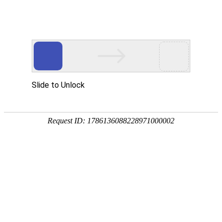
热门推荐
运富春
/
种植技术
创业项目
苏云金杆菌用法用量
养殖技术
作者：陈建宏 发布时间：2024-03-28 14:01:43
种植技术
使用方法：每亩地使用150-200g的苏云
行情价格
防治玉米螟；每亩地使用100-150g的
等。注意事项：不能与杀菌剂混合使用，
饲料兽药
农药化肥
农资农机
民俗文化