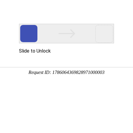
多少斤
3:19:07
式和自然环境等因素的影响，全国的平均水平为每亩产150-200
麦，每亩地产量为125-150kg；秦岭以南地区种植的甜荞麦，