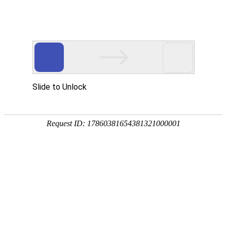
热门推荐
运富春
/
种植技术
创业项目
小粉药和多菌灵的区
养殖技术
作者：陈建宏 发布时间：2024-02-08 09:38:53
种植技术
小粉药：小粉药中的有效成分为噻呋酰
行情价格
属、伏革菌属、核腔菌属等真菌引起的病
中。
饲料兽药
多菌灵：多菌灵可以防治子囊菌、担子
农药化肥
洒、浇灌等。
农资农机
民俗文化