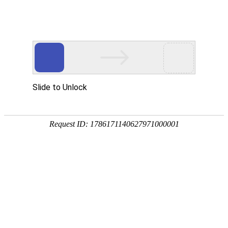
热门推荐
运富春
/
创业项目
创业项目
卖菜挣钱吗
养殖技术
作者：陈建宏 发布时间：2024-01-03 11:19:08
种植技术
菜市场卖菜的利润浮动比较大，一般客流量
行情价格
菜市场所在位置、区域、摊位费、客流量
润挂钩，同时售卖方式，零售或供饭馆和
饲料兽药
农药化肥
农资农机
民俗文化