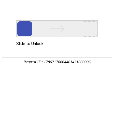
热门推荐
运富春
/
问答百科
创业项目
绿柿子能吃吗
养殖技术
作者：陈建宏 发布时间：2024-01-01 15:30:17
种植技术
一般不建议食用没有成熟的绿柿子，因为
行情价格
颜色变黄后再食用较佳。如果实在想吃，
浸泡法、石灰水脱涩法、闷热脱涩法、水
饲料兽药
农药化肥
农资农机
民俗文化