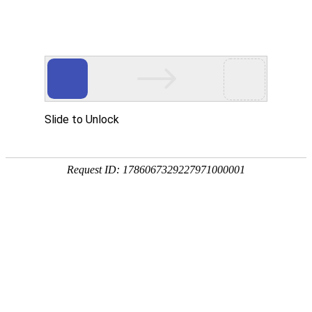
热门推荐
运富春
/
种植技术
创业项目
茭白种植技术和时间
养殖技术
作者：陈建宏 发布时间：2024-01-01 15:12:13
种植技术
种植时间：在11月-4月底种植，或者在6
行情价格
一块水田或浅水塘作种植地，然后将土壤
进行移栽。田间管理：根据生长情况进行施
饲料兽药
农药化肥
农资农机
民俗文化