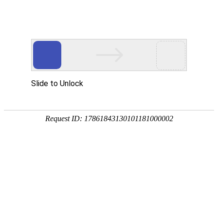
热门推荐
运富春
/
问答百科
创业项目
硬柿子能吃吗
养殖技术
作者：陈建宏 发布时间：2023-12-29 18:01:20
种植技术
一般刚从树上采摘下来的硬柿子，需要进
行情价格
甜，还能做成柿饼、水果蛋糕、水果布丁
口感，而软柿子软而多汁，吃后会有一股
饲料兽药
农药化肥
农资农机
民俗文化