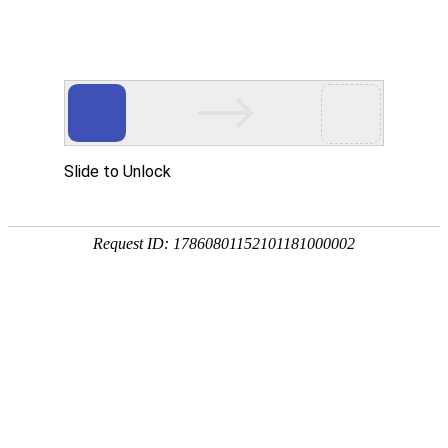
热门推荐
运富春
/
民俗文化
创业项目
种柿子树寓意
养殖技术
作者：陈建宏 发布时间：2023-12-08 14:06:09
种植技术
种柿子树有万事如意、吉祥喜庆、财运
行情价格
灯笼，深受大家的喜爱，柿子树也是过
饲料兽药
柿子原产于中国长江流域，现在各省、
均有栽培。
农药化肥
农资农机
民俗文化